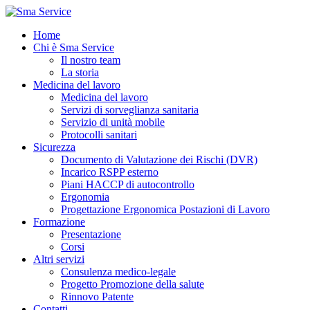
Home
Chi è Sma Service
Il nostro team
La storia
Medicina del lavoro
Medicina del lavoro
Servizi di sorveglianza sanitaria
Servizio di unità mobile
Protocolli sanitari
Sicurezza
Documento di Valutazione dei Rischi (DVR)
Incarico RSPP esterno
Piani HACCP di autocontrollo
Ergonomia
Progettazione Ergonomica Postazioni di Lavoro
Formazione
Presentazione
Corsi
Altri servizi
Consulenza medico-legale
Progetto Promozione della salute
Rinnovo Patente
Contatti