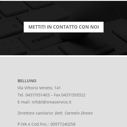
METTITI IN CONTATTO CON NOI
BELLUNO
Via Vittorio Veneto, 141
Tel. 0437/931403 – Fax 0437/359322
E-mail:
infobl@smaservice.it
Direttore sanitario:
Dott. Carmelo Dinoto
P.IVA e Cod.Fisc.: 00977240258