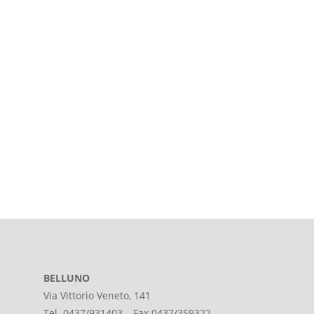
Privacy
Acconsento al trattamento dei miei dati in conformità
all’art. 13 Regolamento UE n. 2016/679.
Invia la richiesta
BELLUNO
Via Vittorio Veneto, 141
Tel. 0437/931403 – Fax 0437/359322