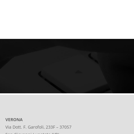
VERONA
Via Dott. F. Garofoli, 233F – 37057