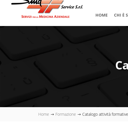
HOME
CHI È 
Ca
Home
Formazione
Catalogo attività formativ
$
$