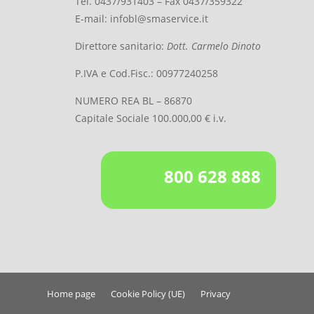
Tel. 0437/931403 – Fax 0437/359322
E-mail:
infobl@smaservice.it
Direttore sanitario:
Dott. Carmelo Dinoto
P.IVA e Cod.Fisc.: 00977240258
NUMERO REA BL – 86870
Capitale Sociale 100.000,00 € i.v.
800 628 888
Home page
Cookie Policy (UE)
Privacy