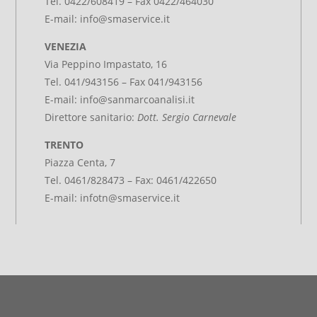
Tel.
0422/608419
– Fax 0422/464030
E-mail:
info@smaservice.it
VENEZIA
Via Peppino Impastato, 16
Tel. 041/943156 – Fax 041/943156
E-mail:
info@sanmarcoanalisi.it
Direttore sanitario:
Dott. Sergio Carnevale
TRENTO
Piazza Centa, 7
Tel. 0461/828473 – Fax: 0461/422650
E-mail:
infotn@smaservice.it