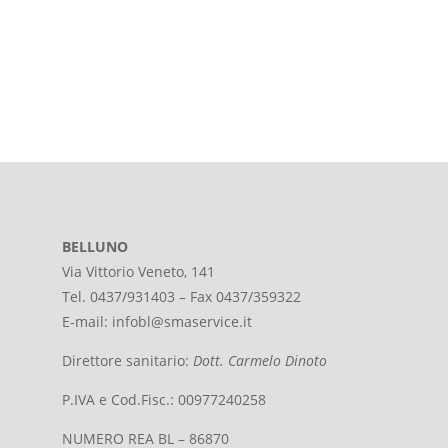
BELLUNO
Via Vittorio Veneto, 141
Tel. 0437/931403 – Fax 0437/359322
E-mail:
infobl@smaservice.it
Direttore sanitario:
Dott. Carmelo Dinoto
P.IVA e Cod.Fisc.: 00977240258
NUMERO REA BL – 86870